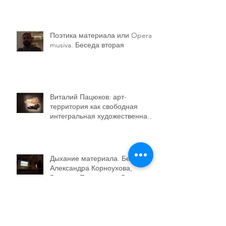
Поэтика материала или Opera
musiva. Беседа вторая
Виталий Пацюков: арт-
территория как свободная
интегральная художественная
структура
Дыхание материала. Беседа
Александра Корноухова,
Виталия Пацюкова и Виктории
Файбышенко ЦТИ Фабрик
Фрагмент беседы художника