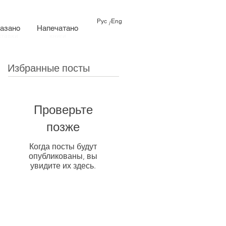
Рус
Eng
/
азано
Напечатано
ставки
книги
Избранные посты
Проверьте
позже
Когда посты будут
опубликованы, вы
увидите их здесь.