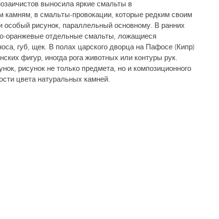
озаичистов выносила яркие смальты в 
 камням, в смаль­ты-провокации, которые редким своим 
и особый рисунок, параллельный основному. В ранних 
­но-оранжевые отдельные смальты, ложащиеся 
оса, губ, щек. В полах царского дворца на Пафосе (Кипр) 
нских фигур, иногда рога животных или контуры рук. 
нок, рисунок не только предмета, но и композиционного 
ости цвета натуральных камней.