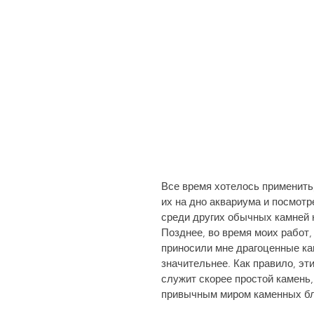
Все время хотелось применить,
их на дно аквариума и посмот­р
среди других обыч­ных камней 
Позднее, во время моих работ,
приносили мне драгоценные кам
значительнее. Как правило, э
служит скорее простой камень,
привычным миром каменных блок