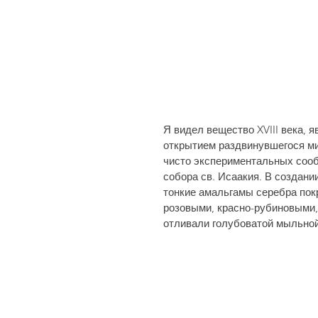
Я видел вещество XVIII века,
открытием раздви­нувшегося ми
чисто экспериментальных сооб
собора св. Исаакия. В создан
тонкие амальгамы серебра по
розовыми, красно-рубиновыми, 
отливали голубоватой мыльной