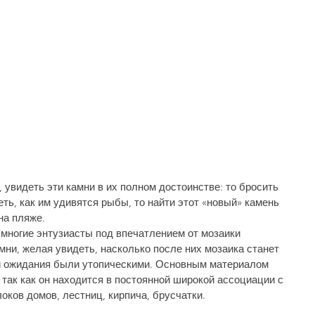
 увидеть эти камни в их полном достоинстве: то бросить 
еть, как им удивятся рыбы, то найти этот «новый» камень 
на пляже. 
 многие энтузиасты под впечатлением от мо­заики 
ни, желая увидеть, насколько после них мозаика станет 
ти ожидания были утопическими. Основным материалом 
 так как он находится в постоянной широкой ассоциации с 
ов до­мов, лестниц, кирпича, брусчатки.