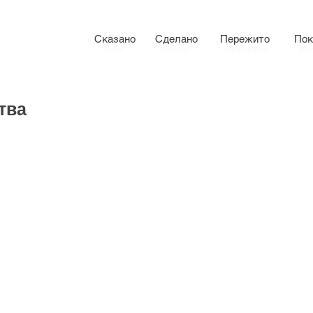
Сказано
Сделано
Пережито
Пок
блог
работы
биография
вы
тва