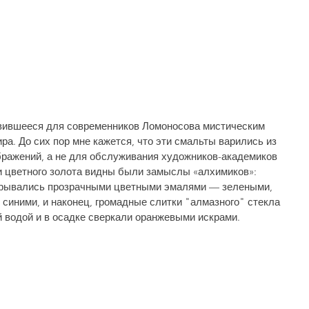
 явившееся для современников Ломоносова мистическим 
ра. До сих пор мне кажется, что эти смальты варились из 
ражений, а не для обслуживания художников-акаде­миков 
ии цветного золота видны были замыслы «алхимиков»: 
крывались прозрачными цветны­ми эмалями — зелеными, 
синими, и наконец, громадные слитки "алмазного" стекла 
 водой и в осадке сверкали оранжевыми искрами.