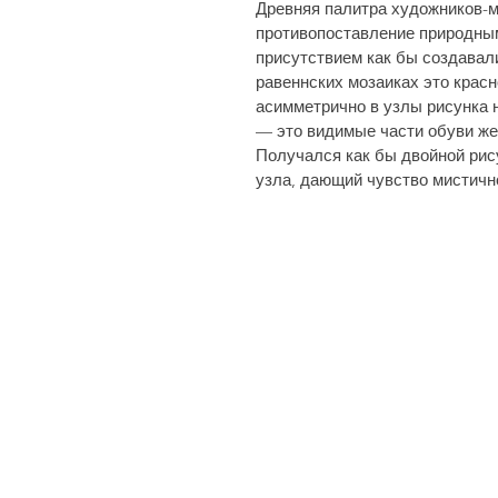
Древняя палитра художников-м
противопоставление природным
присутствием как бы создавал
равеннских мозаиках это крас
асимметрично в узлы рисунка н
— это видимые час­ти обуви же
Получался как бы двойной рису
узла, дающий чувство мистичн