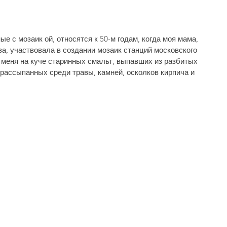
 с мозаик ой, относятся к 50-м годам, ког­да моя мама, 
, участвовала в создании моза­ик станций московского 
 меня на куче старин­ных смальт, выпавших из разбитых 
рассыпанных среди травы, камней, осколков кирпича и 