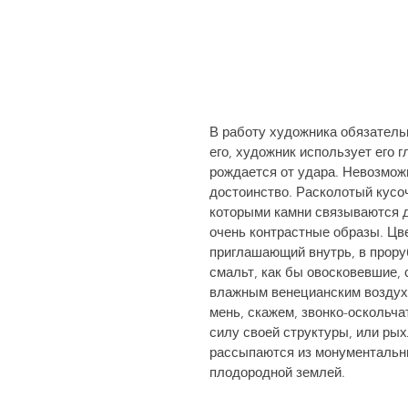
В работу художника обязательн
его, художник использует его г
рождается от удара. Невозможн
достоинство. Расколотый кусоч
которыми камни связываются др
очень контрастные образы. Цв
приглашающий внутрь, в про­ру
смальт, как бы овосковевшие, 
влажным венецианским воздухо
мень, скажем, звонко-оскольч
силу своей структуры, или рых
рассыпаются из монументальны
плодородной землей.