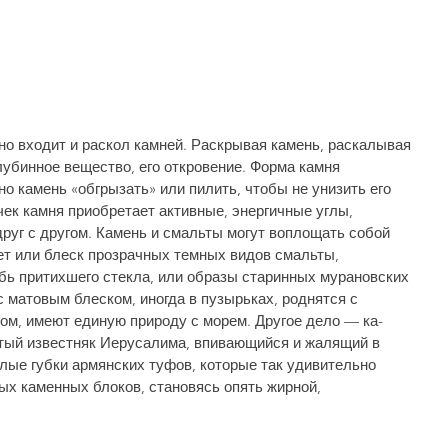
о входит и раскол камней. Раскрывая ка­мень, раскалывая 
лубинное вещество, его от­кровение. Форма камня 
о камень «обгрызать» или пилить, чтобы не унизить его 
ек камня при­обретает активные, энергичные углы, 
уг с дру­гом. Камень и смальты могут воплощать собой 
ет или блеск прозрачных темных видов смальты, 
бь притихшего стекла, или образы старинных мурановских 
с матовым блеском, иногда в пузырьках, роднятся с 
м, имеют единую природу с морем. Другое дело — ка­
атый известняк Иерусалима, впивающийся и жалящий в 
лые губки армянских туфов, кото­рые так удивительно 
х каменных блоков, ста­новясь опять жирной, 